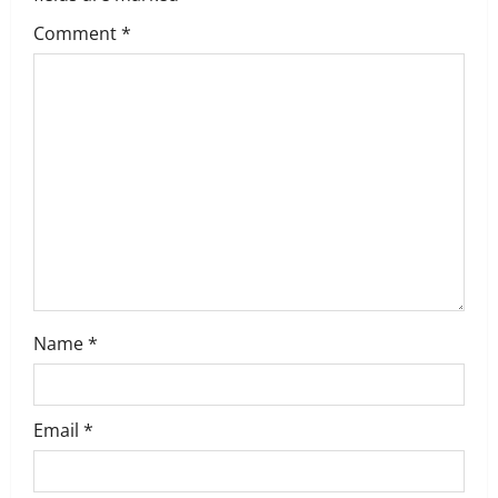
g
Comment
*
a
t
i
o
n
Name
*
Email
*