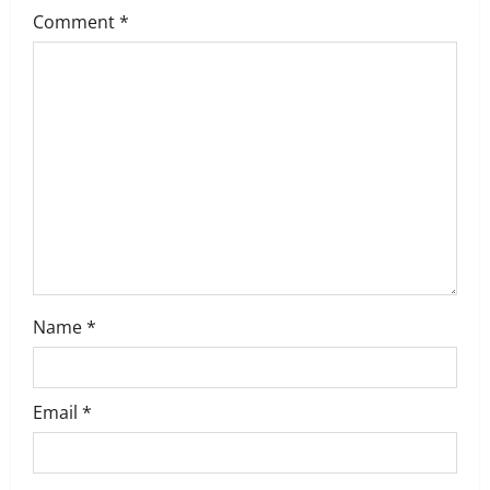
Comment
*
g
a
t
i
o
n
Name
*
Email
*